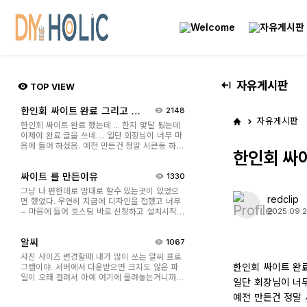
자유게시판
TOP VIEW
한인회 싸이트 완료 그리고 요
2148
즘
자유게시판
한인회 싸이트 완료 했는데 ... 한지 몇달 됬는데
이제야 완료 글을 쓰네.... 일단 회장님이 너무 마
음에 들어 하셨음. 예전 만든건 정말 시큰둥 하셨
한인회 싸
걸랑... 뭐 .. 솔직히 나도 마음에 안들었고... 이번
꺼는 마음에 드셨던지 열심히 사람들한테 소개
싸이트 를 만든이유
1330
하시더라.. ^^;;; 요즘 예전에 가지고 있던 띠 동물
그림으로 neon 싸인 ...
그냥 나 편한데로 맘대로 할수 있는곳이 있었으
redclip
면 했었다. 우연히 지금에 디자인을 접했고 너무
~ 마음에 들어 호스팅 바로 신청하고 설치시작!
2025.09.2
솔직히 처음에 호스팅 신청후 빨리 해봐서 샘플
과 다르면(보통 좀 다르더라) 서비스 켄슬해야
알씨
1067
지.... 하며 ( 켄슬 시간은 일주일 ) 설치 했는데 왠
걸.... 이건 너무 쉽고 이쁘쟈나....
사진 사이즈 변경할때 내가 많이 쓰는 알씨 프로
한인회 싸이트 완료 
그램이야. 서버에서 다운받으면 크지도 않은 파
일이 오래 걸려서 아예 여기에 올려놓는거니까
일단 회장님이 너무
필요한 사람 다운받아써.. 크렉버전 아니니까 광
예전 만든건 정말 시
고 나올꺼야 참고해~ ALSee939.exe <----