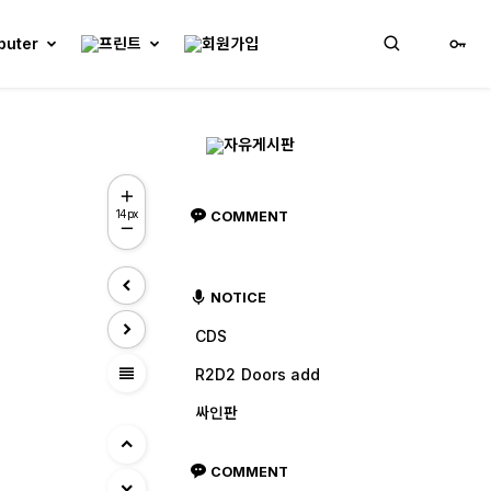
14px
COMMENT
NOTICE
CDS
view_headline
R2D2 Doors add
싸인판
COMMENT