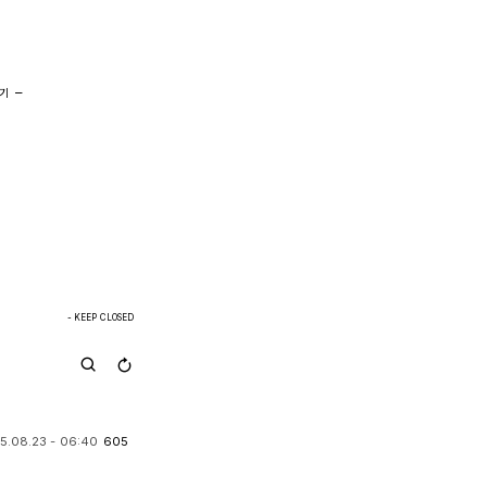
추기
- KEEP CLOSED
5.08.23 - 06:40
605