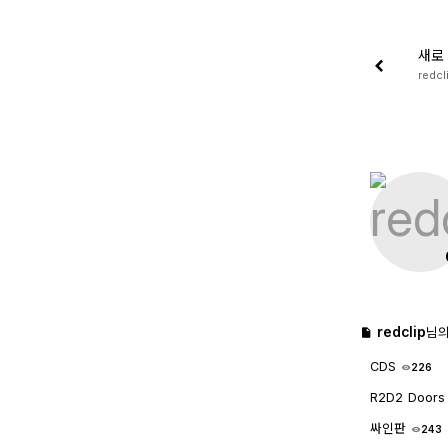
새로
redcl
redclip
님의
CDS
226
R2D2 Doors
싸인판
243