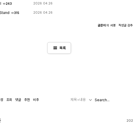
al
2026 04.26
243
 Stand
2026 04.26
315
글쓴이
의
서명
작성글
감
view_headline
목록
제목+내용
수정
조회
댓글
추천
비추
픈
202