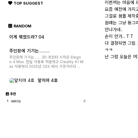
클릭
이번꺼는 마음에 드
TOP SUGGEST
요즘 예전에 가지고
그걸로 샘플 제작
원래는 그냥 동그
RANDOM
안나가네..
손이 안가... T.T
이게 뭐였드라? 04
다 결정되면 그림
ㅋㅋ
주인장에 기기는.........
난 그럼 오늘은 
주인장에 기기는....... 3D 프린터 시작은 Elego
o 4 Max. 한달 사용후 처분하고 Creality K1 M
ax 사용하다 2025년 CES 에서 기웃거리다 상
품으로 400불 디스카운트 쿠폰 받아서 K2 Plus
질러버림. 다행히 마눌님이 생일선물이라고 흔쾌
앞치마 4호
히 허락해주심. 그래서 현제 Creality K1, K2 사
용중. K2 는 4개까지 색 쓸수 있는데 잘 ...
추천
redclip
0
1