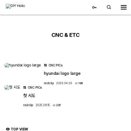
CNC & ETC
CNC PICs
hyundai logo large
3D 자유게시판
redclip
2026.04.26
199
CNC PICs
STLs
첫 시도
Pics
redclip
2025.08.15
297
3D Neon 제작
3D 프린팅 영상
TOP VIEW