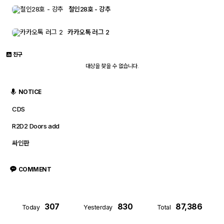
ETC PIC
철인28호 - 강추
카카오톡 러그 2
친구
S/W
대상을 찾을 수 없습니다.
Com 자유게시판
NOTICE
CDS
R2D2 Doors add
싸인판
관련사진
프린트 자유게시판
COMMENT
307
830
87,386
Today
Yesterday
Total