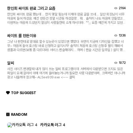
한인회 싸이트 완료 그리고 요즘
2164
한인회 싸이트 완료 했는데 ... 한지 몇달 됬는데 이제야 완료 글을 쓰네.... 일단 회장님이 너무
마음에 들어 하셨음. 예전 만든건 정말 시큰둥 하셨걸랑... 뭐 .. 솔직히 나도 마음에 안들었고...
이번꺼는 마음에 드셨던지 열심히 사람들한테 소개 하시더라.. ^^;;; 요즘 예전에 가지고 있던
띠 동물 그림으로 neon 싸인 ...
미싱 자유게시판
싸이트 를 만든이유
1336
그냥 나 편한데로 맘대로 할수 있는곳이 있었으면 했었다. 우연히 지금에 디자인을 접했고 너
무~ 마음에 들어 호스팅 바로 신청하고 설치시작! 솔직히 처음에 호스팅 신청후 빨리 해봐서
사진
샘플과 다르면(보통 좀 다르더라) 서비스 켄슬해야지.... 하며 ( 켄슬 시간은 일주일 ) 설치 했는
데 왠걸.... 이건 너무 쉽고 이쁘쟈나....
터프팅
알씨
1072
사진 사이즈 변경할때 내가 많이 쓰는 알씨 프로그램이야. 서버에서 다운받으면 크지도 않은
나눔게시판
파일이 오래 걸려서 아예 여기에 올려놓는거니까 필요한 사람 다운받아써.. 크렉버전 아니니까
광고 나올꺼야 참고해~ ALSee939.exe <---- 클릭
TOP SUGGEST
CNC 자유게시판
RANDOM
CNC PICs
카카오톡 러그 4