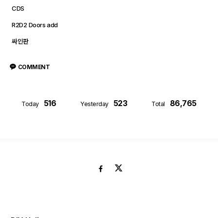
CDS
R2D2 Doors add
싸인판
COMMENT
516
523
86,765
Today
Yesterday
Total