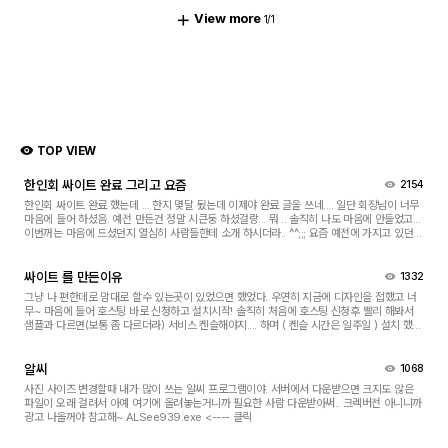
View more
1
/1
TOP VIEW
한인회 싸이트 완료 그리고 요즘
2154
한인회 싸이트 완료 했는데 ... 한지 몇달 됬는데 이제야 완료 글을 쓰네.... 일단 회장님이 너무
마음에 들어 하셨음. 예전 만든건 정말 시큰둥 하셨걸랑... 뭐 .. 솔직히 나도 마음에 안들었고...
이번꺼는 마음에 드셨던지 열심히 사람들한테 소개 하시더라.. ^^;;; 요즘 예전에 가지고 있던
띠 동물 그림으로 neon 싸인 ...
싸이트 를 만든이유
1332
그냥 나 편한데로 맘대로 할수 있는곳이 있었으면 했었다. 우연히 지금에 디자인을 접했고 너
무~ 마음에 들어 호스팅 바로 신청하고 설치시작! 솔직히 처음에 호스팅 신청후 빨리 해봐서
샘플과 다르면(보통 좀 다르더라) 서비스 켄슬해야지.... 하며 ( 켄슬 시간은 일주일 ) 설치 했는
데 왠걸.... 이건 너무 쉽고 이쁘쟈나....
알씨
1068
사진 사이즈 변경할때 내가 많이 쓰는 알씨 프로그램이야. 서버에서 다운받으면 크지도 않은
파일이 오래 걸려서 아예 여기에 올려놓는거니까 필요한 사람 다운받아써.. 크렉버전 아니니까
광고 나올꺼야 참고해~ ALSee939.exe <---- 클릭