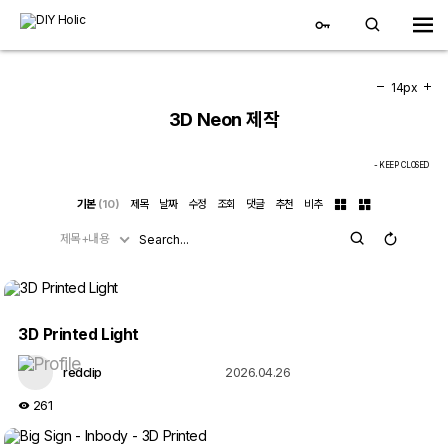
14px
3D Neon 제작
- KEEP CLOSED
기본
(10)
제목
날짜
수정
조회
댓글
추천
비추
제목+내용
3D 자유게시판
STLs
3D Printed Light
Pics
redclip
2026.04.26
3D Neon 제작
261
3D 프린팅 영상