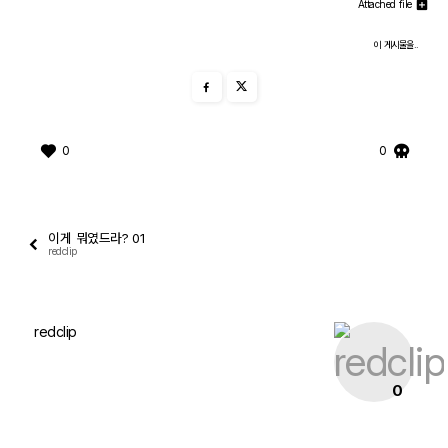
Attached file
이 게시물을..
미싱 자유게시판
0
0
사진
터프팅
이게 뭐였드라? 01
나눔게시판
redclip
redclip
CNC 자유게시판
0
CNC PICs