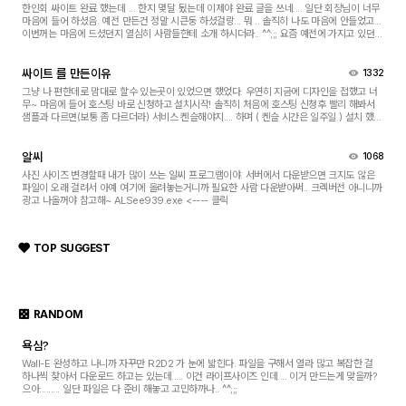
한인회 싸이트 완료 했는데 ... 한지 몇달 됬는데 이제야 완료 글을 쓰네.... 일단 회장님이 너무
마음에 들어 하셨음. 예전 만든건 정말 시큰둥 하셨걸랑... 뭐 .. 솔직히 나도 마음에 안들었고...
이번꺼는 마음에 드셨던지 열심히 사람들한테 소개 하시더라.. ^^;;; 요즘 예전에 가지고 있던
띠 동물 그림으로 neon 싸인 ...
싸이트 를 만든이유
1332
그냥 나 편한데로 맘대로 할수 있는곳이 있었으면 했었다. 우연히 지금에 디자인을 접했고 너
무~ 마음에 들어 호스팅 바로 신청하고 설치시작! 솔직히 처음에 호스팅 신청후 빨리 해봐서
샘플과 다르면(보통 좀 다르더라) 서비스 켄슬해야지.... 하며 ( 켄슬 시간은 일주일 ) 설치 했는
데 왠걸.... 이건 너무 쉽고 이쁘쟈나....
알씨
1068
사진 사이즈 변경할때 내가 많이 쓰는 알씨 프로그램이야. 서버에서 다운받으면 크지도 않은
파일이 오래 걸려서 아예 여기에 올려놓는거니까 필요한 사람 다운받아써.. 크렉버전 아니니까
광고 나올꺼야 참고해~ ALSee939.exe <---- 클릭
TOP SUGGEST
RANDOM
욕심?
Wall-E 완성하고 나니까 자꾸만 R2D2 가 눈에 밟힌다. 파일을 구해서 열라 많고 복잡한 걸
하나씩 찾아서 다운로드 하고는 있는데..... 이건 라이프사이즈 인데.... 이거 만드는게 맞을까?
으아......... 일단 파일은 다 준비 해놓고 고민하까나.. ^^;;;