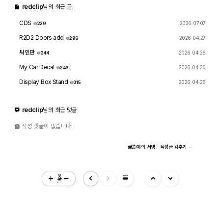
ETC PIC
redclip
님의 최근 글
CDS
2026 07.07
229
R2D2 Doors add
2026 04.27
296
싸인판
2026 04.26
244
S/W
My Car Decal
2026 04.26
246
Display Box Stand
2026 04.26
315
Com 자유게시판
redclip
님의 최근 댓글
작성 댓글이 없습니다.
관련사진
글쓴이
의
서명
작성글
감추기
프린트 자유게시판
view_headline
14px