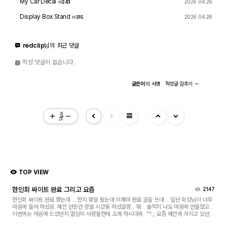
My Car Decal
2026 04.26
ETC PIC
243
Display Box Stand
2026 04.26
315
redclip
님의 최근 댓글
작성 댓글이 없습니다.
S/W
글쓴이
의
서명
작성글
감추기
Com 자유게시판
view_headline
14px
관련사진
프린트 자유게시판
TOP VIEW
한인회 싸이트 완료 그리고 요즘
2147
한인회 싸이트 완료 했는데 ... 한지 몇달 됬는데 이제야 완료 글을 쓰네.... 일단 회장님이 너무
마음에 들어 하셨음. 예전 만든건 정말 시큰둥 하셨걸랑... 뭐 .. 솔직히 나도 마음에 안들었고...
이번꺼는 마음에 드셨던지 열심히 사람들한테 소개 하시더라.. ^^;;; 요즘 예전에 가지고 있던
띠 동물 그림으로 neon 싸인 ...