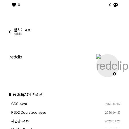
0
0
앞치마 4호
미싱 자유게시판
redclip
사진
redclip
터프팅
나눔게시판
0
redclip
님의 최근 글
CDS
2026 07.07
226
CNC 자유게시판
R2D2 Doors add
2026 04.27
296
CNC PICs
싸인판
2026 04.26
243