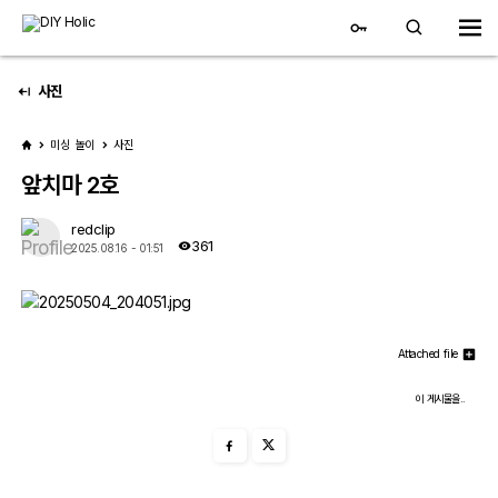
사진
미싱 놀이
사진
앞치마 2호
redclip
361
2025.08.16 - 01:51
3D 자유게시판
STLs
Attached file
Pics
이 게시물을..
3D Neon 제작
3D 프린팅 영상