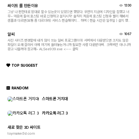
싸이트 를 만든이유
1330
그냥 나 편한데로 맘대로 할수 있는곳이 있었으면 했었다. 우연히 지금에 디자인을 접했고 너
무~ 마음에 들어 호스팅 바로 신청하고 설치시작! 솔직히 처음에 호스팅 신청후 빨리 해봐서
샘플과 다르면(보통 좀 다르더라) 서비스 켄슬해야지.... 하며 ( 켄슬 시간은 일주일 ) 설치 했는
데 왠걸.... 이건 너무 쉽고 이쁘쟈나....
알씨
1067
사진 사이즈 변경할때 내가 많이 쓰는 알씨 프로그램이야. 서버에서 다운받으면 크지도 않은
파일이 오래 걸려서 아예 여기에 올려놓는거니까 필요한 사람 다운받아써.. 크렉버전 아니니까
광고 나올꺼야 참고해~ ALSee939.exe <---- 클릭
TOP SUGGEST
RANDOM
스마트폰 거치대
카카오톡 러그 3
새로 찾은 3D 싸이트
toymaker3d.com