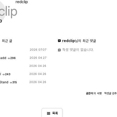
redclip
0
redclip
 최근 글
님의 최근 댓글
작성 댓글이 없습니다.
2026 07.07
 add
2026 04.27
296
2026 04.26
al
2026 04.26
243
 Stand
2026 04.26
315
글쓴이
의
서명
작성글
감
view_headline
목록