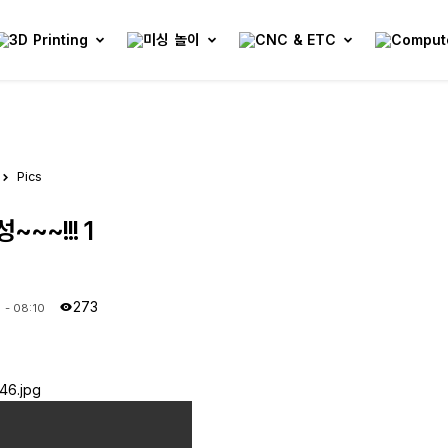
Pics
~~~!!! 1
273
 - 08:10