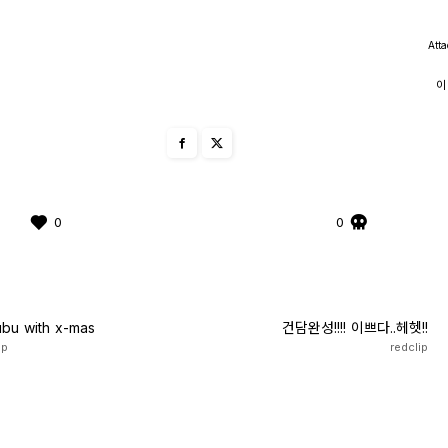
Atta
이
0
0
bu with x-mas
건담완성!!!! 이쁘다..헤헷!!
ip
redclip