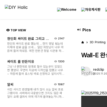
Pics
TOP VIEW
한인회 싸이트 완료 그리고 요
2147
즘
3D Printing
한인회 싸이트 완료 했는데 ... 한지 몇달 됬는데
이제야 완료 글을 쓰네.... 일단 회장님이 너무 마
음에 들어 하셨음. 예전 만든건 정말 시큰둥 하셨
Wall-E 완성
걸랑... 뭐 .. 솔직히 나도 마음에 안들었고... 이번
꺼는 마음에 드셨던지 열심히 사람들한테 소개
싸이트 를 만든이유
1330
하시더라.. ^^;;; 요즘 예전에 가지고 있던 띠 동물
그림으로 neon 싸인 ...
그냥 나 편한데로 맘대로 할수 있는곳이 있었으
redclip
면 했었다. 우연히 지금에 디자인을 접했고 너무
~ 마음에 들어 호스팅 바로 신청하고 설치시작!
2025.11.20
솔직히 처음에 호스팅 신청후 빨리 해봐서 샘플
과 다르면(보통 좀 다르더라) 서비스 켄슬해야
알씨
1067
지.... 하며 ( 켄슬 시간은 일주일 ) 설치 했는데 왠
걸.... 이건 너무 쉽고 이쁘쟈나....
사진 사이즈 변경할때 내가 많이 쓰는 알씨 프로
그램이야. 서버에서 다운받으면 크지도 않은 파
일이 오래 걸려서 아예 여기에 올려놓는거니까
필요한 사람 다운받아써.. 크렉버전 아니니까 광
고 나올꺼야 참고해~ ALSee939.exe <----