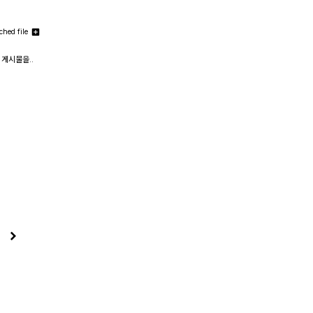
ched file
 게시물을..