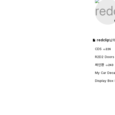
redclip
님의
CDS
226
R2D2 Doors
싸인판
243
My Car Dec
Display Box