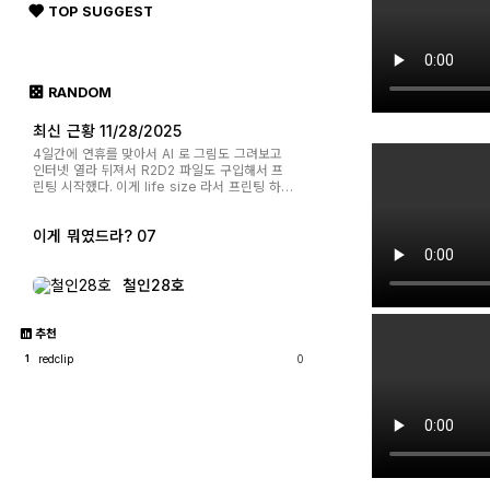
클릭
TOP SUGGEST
RANDOM
최신 근황 11/28/2025
4일간에 연휴를 맞아서 AI 로 그림도 그려보고
인터넷 열라 뒤져서 R2D2 파일도 구입해서 프
린팅 시작했다. 이게 life size 라서 프린팅 하는
데 쉬지 않고 해도 두어달쯤 걸리지 않을까 싶다.
사이즈가 크면 프린팅 시간도 많이 걸리지만 프
이게 뭐였드라? 07
린팅후 후가공 ( 센딩, 퍼딩, 페인팅 등등등 ) 시
간이 더 많이 걸린다. 암튼 시작했...
철인28호
추천
redclip
0
1