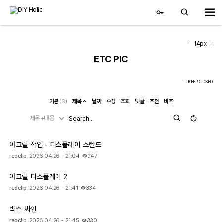
14px
ETC PIC
- KEEP CLOSED
기본
(6)
제목
날짜
수정
조회
댓글
추천
비추
제목+내용
3D 자유게시판
아크릴 작업 - 디스플레이 스텐드
STLs
redclip
2026.04.26 - 21:04
247
Pics
아크릴 디스플레이 2
redclip
2026.04.26 - 21:41
334
3D Neon 제작
박스 싸인
3D 프린팅 영상
redclip
2026.04.26 - 21:45
330