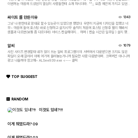
ETC PIC
이번꺼는 마음에 드셨던지 열심히 사람들한테 소개 하시더라.. ^^;;; 요즘 예전에 가지고 있던
띠 동물 그림으로 neon 싸인 ...
싸이트 를 만든이유
1343
그냥 나 편한데로 맘대로 할수 있는곳이 있었으면 했었다. 우연히 지금에 디자인을 접했고 너
무~ 마음에 들어 호스팅 바로 신청하고 설치시작! 솔직히 처음에 호스팅 신청후 빨리 해봐서
샘플과 다르면(보통 좀 다르더라) 서비스 켄슬해야지.... 하며 ( 켄슬 시간은 일주일 ) 설치 했는
데 왠걸.... 이건 너무 쉽고 이쁘쟈나....
S/W
알씨
1079
사진 사이즈 변경할때 내가 많이 쓰는 알씨 프로그램이야. 서버에서 다운받으면 크지도 않은
Com 자유게시판
파일이 오래 걸려서 아예 여기에 올려놓는거니까 필요한 사람 다운받아써.. 크렉버전 아니니까
광고 나올꺼야 참고해~ ALSee939.exe <---- 클릭
TOP SUGGEST
관련사진
RANDOM
프린트 자유게시판
이것도 있네?!!!
이게 뭐였드라? 09
이게 뭐였드라? 03