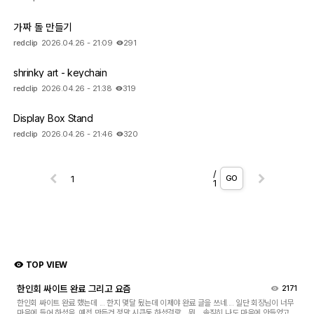
가짜 돌 만들기
redclip
2026.04.26 - 21:09
291
shrinky art - keychain
미싱 자유게시판
redclip
2026.04.26 - 21:38
319
사진
Display Box Stand
redclip
2026.04.26 - 21:46
320
터프팅
나눔게시판
/
GO
1
CNC 자유게시판
TOP VIEW
CNC PICs
한인회 싸이트 완료 그리고 요즘
2171
한인회 싸이트 완료 했는데 ... 한지 몇달 됬는데 이제야 완료 글을 쓰네.... 일단 회장님이 너무
마음에 들어 하셨음. 예전 만든건 정말 시큰둥 하셨걸랑... 뭐 .. 솔직히 나도 마음에 안들었고...