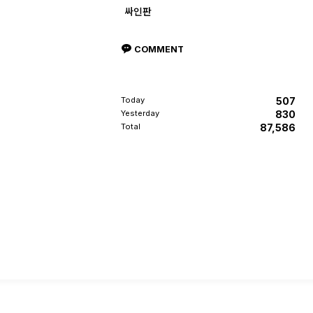
싸인판
COMMENT
Today
507
Yesterday
830
Total
87,586