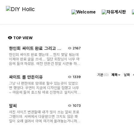
TOP VIEW
한인회 싸이트 완료 그리고 요
2167
즘
한인회 싸이트 완료 했는데 ... 한지 몇달 됬는데
이제야 완료 글을 쓰네.... 일단 회장님이 너무 마
음에 들어 하셨음. 예전 만든건 정말 시큰둥 하셨
걸랑... 뭐 .. 솔직히 나도 마음에 안들었고... 이번
꺼는 마음에 드셨던지 열심히 사람들한테 소개
기본
(0)
제목
날짜
싸이트 를 만든이유
1339
하시더라.. ^^;;; 요즘 예전에 가지고 있던 띠 동물
그림으로 neon 싸인 ...
그냥 나 편한데로 맘대로 할수 있는곳이 있었으
면 했었다. 우연히 지금에 디자인을 접했고 너무
~ 마음에 들어 호스팅 바로 신청하고 설치시작!
솔직히 처음에 호스팅 신청후 빨리 해봐서 샘플
과 다르면(보통 좀 다르더라) 서비스 켄슬해야
알씨
1073
지.... 하며 ( 켄슬 시간은 일주일 ) 설치 했는데 왠
걸.... 이건 너무 쉽고 이쁘쟈나....
사진 사이즈 변경할때 내가 많이 쓰는 알씨 프로
그램이야. 서버에서 다운받으면 크지도 않은 파
일이 오래 걸려서 아예 여기에 올려놓는거니까
필요한 사람 다운받아써.. 크렉버전 아니니까 광
고 나올꺼야 참고해~ ALSee939.exe <----