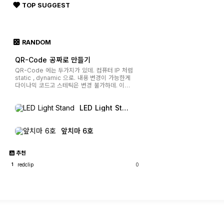
클릭
TOP SUGGEST
RANDOM
QR-Code 공짜로 만들기
QR-Code 에는 두가지가 있데. 컴퓨터 IP 처럼
static , dynamic 으로. 내용 변경이 가능한게
다이나믹 코드고 스테틱은 변경 불가하데. 이게
뭔소리냐면 큐알코드 를 만든후 내용 변경을 하
면 모양이 변경되는데 그게 스테틱 이고 모양이
LED Light Sta
안바뀌면 다이나믹인거야. 스테틱은 무료로 만들
nd
수 있어. 다이나믹은 무료라고 해도 ...
앞치마 6호
추천
redclip
0
1